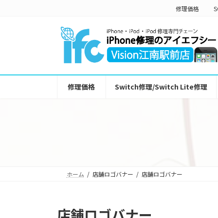
コ
ナ
修理価格
S
ン
ビ
テ
ゲ
ン
ー
ツ
シ
へ
ョ
ス
ン
キ
に
ッ
移
修理価格
Switch修理/Switch Lite修理
プ
動
ホーム
店舗ロゴバナー
店舗ロゴバナー
店舗ロゴバナー