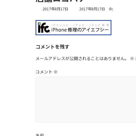
最
2017年8月17日
2017年8月17日
ifc
終
更
新
日
時
:
コメントを残す
メールアドレスが公開されることはありません。
※
コメント
※
名前