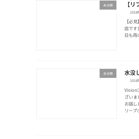
【リ
未分類
201
【必見
店です
日も雨の
水没
未分類
201
Vis
ざいま
お話し
リープボ