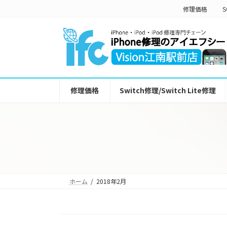
コ
ナ
修理価格
S
ン
ビ
テ
ゲ
ン
ー
ツ
シ
へ
ョ
ス
ン
キ
に
ッ
移
修理価格
Switch修理/Switch Lite修理
プ
動
ホーム
2018年2月