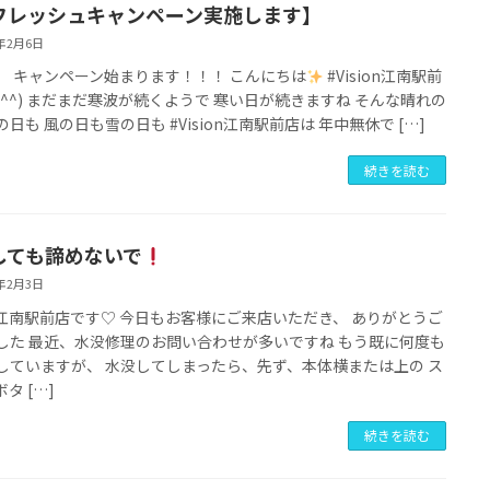
フレッシュキャンペーン実施します】
8年2月6日
】 キャンペーン始まります！！！ こんにちは
#Vision江南駅前
(^^) まだまだ寒波が続くようで 寒い日が続きますね そんな晴れの
日も 風の日も雪の日も #Vision江南駅前店は 年中無休で […]
続きを読む
しても諦めないで
8年2月3日
ion江南駅前店です♡ 今日もお客様にご来店いただき、 ありがとうご
した 最近、水没修理のお問い合わせが多いですね もう既に何度も
していますが、 水没してしまったら、先ず、本体横または上の ス
タ […]
続きを読む