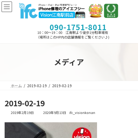
コ
ナ
ン
ビ
テ
ゲ
ン
ー
090-1751-8011
ツ
シ
へ
ョ
10：00～19：00 江南駅より徒歩1分駐車場有
ス
ン
（場所はこのHP内の店舗情報をご覧ください♪)
キ
に
ッ
移
プ
動
メディア
ホーム
2019-02-19
2019-02-19
2019-02-19
最
2019年2月19日
2020年9月13日
ifc_visionkonan
終
更
新
日
時