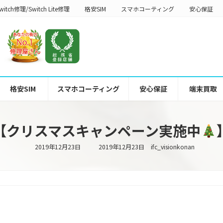
witch修理/Switch Lite修理
格安SIM
スマホコーティング
安心保証
格安SIM
スマホコーティング
安心保証
端末買取
【クリスマスキャンペーン実施中
最
2019年12月23日
2019年12月23日
ifc_visionkonan
終
更
新
日
時
: