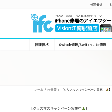
コ
ナ
修理価格
S
ン
ビ
テ
ゲ
ン
ー
ツ
シ
へ
ョ
ス
ン
キ
に
ッ
移
修理価格
Switch修理/Switch Lite修理
プ
動
ホーム
未分類
【クリスマスキャンペーン実施中
】
【クリスマスキャンペーン実施中
】