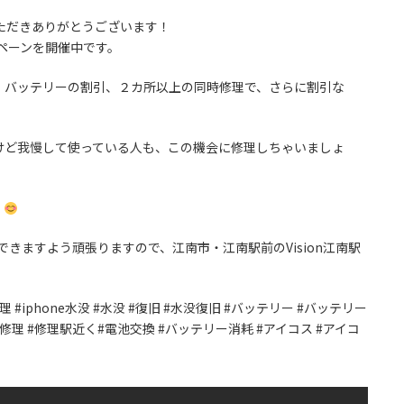
ただきありがとうございます！
ンペーンを開催中です。
、バッテリーの割引、２カ所以上の同時修理で、さらに割引な
けど我慢して使っている人も、この機会に修理しちゃいましょ
！
応えできますよう頑張りますので、江南市・江南駅前のVision江南駅
 #水没修理 #iphone水没 #水没 #復旧 #水没復旧 #バッテリー #バッテリー
液晶修理 #修理駅近く#電池交換 #バッテリー消耗 #アイコス #アイコ