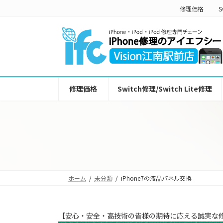
コ
ナ
修理価格
S
ン
ビ
テ
ゲ
ン
ー
ツ
シ
へ
ョ
ス
ン
キ
に
ッ
移
修理価格
Switch修理/Switch Lite修理
プ
動
ホーム
未分類
iPhone7の液晶パネル交換
【安心・安全・高技術の皆様の期待に応える誠実な