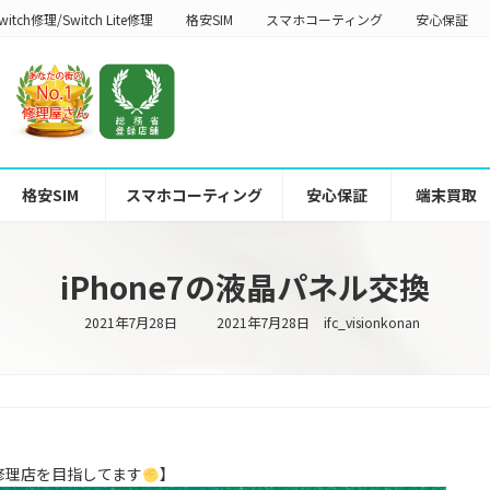
witch修理/Switch Lite修理
格安SIM
スマホコーティング
安心保証
格安SIM
スマホコーティング
安心保証
端末買取
iPhone7の液晶パネル交換
最
2021年7月28日
2021年7月28日
ifc_visionkonan
終
更
新
日
時
:
修理店を目指してます
】