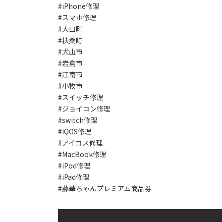
#iPhone修理
#スマホ修理
#大口町
#扶桑町
#犬山市
#岩倉市
#江南市
#小牧市
#スイッチ修理
#ジョイコン修理
#switch修理
#iQOS修理
#アイコス修理
#MacBook修理
#iPod修理
#iPad修理
#藤華ちゃんプレミアム商品券