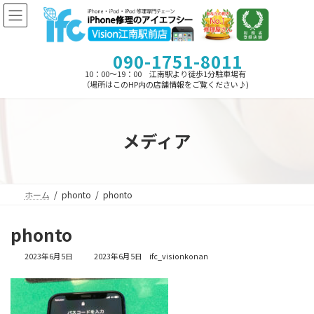
コ
ナ
ン
ビ
テ
ゲ
ン
ー
090-1751-8011
ツ
シ
へ
ョ
10：00～19：00 江南駅より徒歩1分駐車場有
ス
ン
（場所はこのHP内の店舗情報をご覧ください♪)
キ
に
ッ
移
プ
動
メディア
ホーム
phonto
phonto
phonto
最
2023年6月5日
2023年6月5日
ifc_visionkonan
終
更
新
日
時