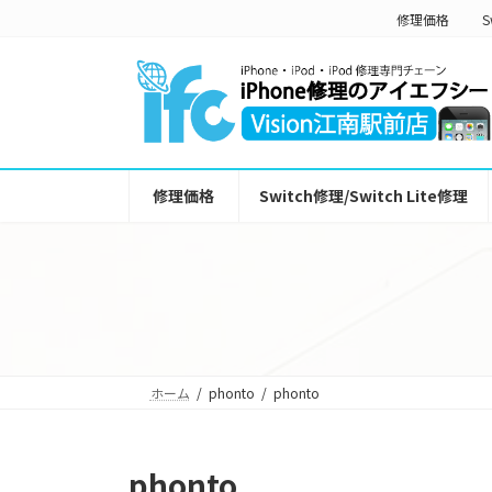
コ
ナ
修理価格
S
ン
ビ
テ
ゲ
ン
ー
ツ
シ
へ
ョ
ス
ン
キ
に
ッ
移
修理価格
Switch修理/Switch Lite修理
プ
動
ホーム
phonto
phonto
phonto