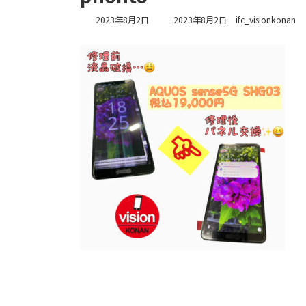
最
2023年8月2日
2023年8月2日
ifc_visionkonan
終
更
新
日
時
: