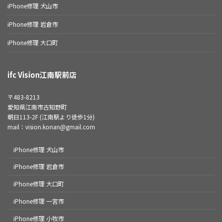
iPhone修理 犬山市
iPhone修理 岩倉市
iPhone修理 大口町
ifc Vision江南駅前店
〒483-8213
愛知県江南市古知野町
朝日113-2F (江南駅より徒歩1分)
mail：vision.konan@gmail.com
iPhone修理 犬山市
iPhone修理 岩倉市
iPhone修理 大口町
iPhone修理 一宮市
iPhone修理 小牧市