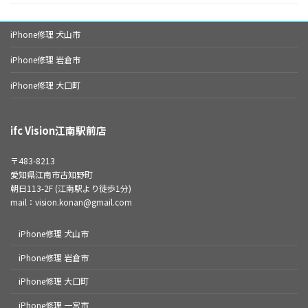
iPhone修理 犬山市
iPhone修理 岩倉市
iPhone修理 大口町
ifc Vision江南駅前店
〒483-8213
愛知県江南市古知野町
朝日113-2F (江南駅より徒歩1分)
mail：vision.konan@gmail.com
iPhone修理 犬山市
iPhone修理 岩倉市
iPhone修理 大口町
iPhone修理 一宮市