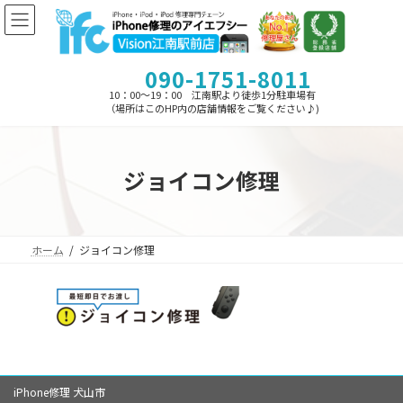
コ
ナ
ン
ビ
テ
ゲ
ン
ー
090-1751-8011
ツ
シ
へ
ョ
10：00～19：00 江南駅より徒歩1分駐車場有
ス
ン
（場所はこのHP内の店舗情報をご覧ください♪)
キ
に
ッ
移
プ
動
ジョイコン修理
ホーム
ジョイコン修理
iPhone修理 犬山市